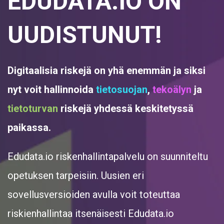
EDUDATA.IO ON
UUDISTUNUT!
Digitaalisia riskejä on yhä enemmän ja siksi
nyt voit hallinnoida
tietosuojan
,
tekoälyn
ja
tietoturvan
riskejä yhdessä keskitetyssä
paikassa.
Edudata.io riskenhallintapalvelu on suunniteltu
opetuksen tarpeisiin. Uusien eri
sovellusversioiden avulla voit toteuttaa
riskienhallintaa itsenäisesti Edudata.io