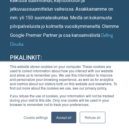
kaikissa suunnittelun, käyttöönoton ja
jatkuvuussuunnittelun vaiheissa. Asiakkainamme on
mm. yli 150 suomalaiskuntaa. Meillä on kokemusta
pilvipalveluista jo kolmelta vuosikymmeneltä. Olemme
Delling
Google Premier Partner ja osa kansainvälistä
Cloudia
.
PIKALINKIT:
This website stores cookies on your computer. These cookies are
Etusivu
used to collect information about how you interact with our website
and allow us to remember you. We use this information to improve
Kenelle teemme
and personalize your browsing experience, as well as for analytics
and metrics about our visitors both on this website and elsewhere. To
Asiakastarinoita
find out more about the cookies we use, see our privacy policy.
If you refuse the use of cookies, your information will not be tracked
Mitä teemme
during your visit to this site. Only one cookie will be used in your
browser to remember not to track your preferences.
Meistä
Blogi
Cookie settings
Accept all
Refuse all
Ota yhteyttä