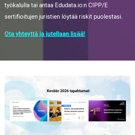
työkalulla tai antaa Edudata.io:n CIPP/E
sertifioitujen juristien löytää riskit puolestasi.
Ota yhteyttä ja jutellaan lisää!