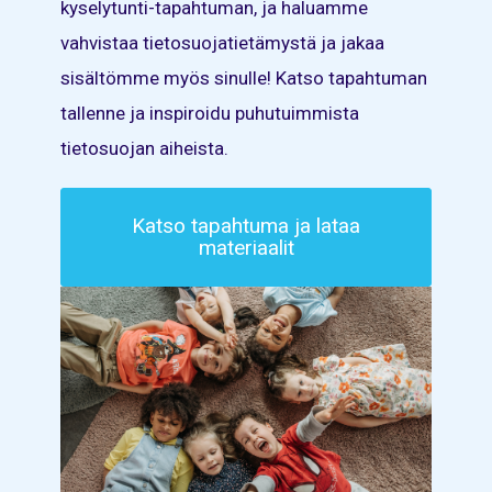
kyselytunti-tapahtuman, ja haluamme
vahvistaa tietosuojatietämystä ja jakaa
sisältömme myös sinulle! Katso tapahtuman
tallenne ja inspiroidu puhutuimmista
tietosuojan aiheista.
Katso tapahtuma ja lataa
materiaalit