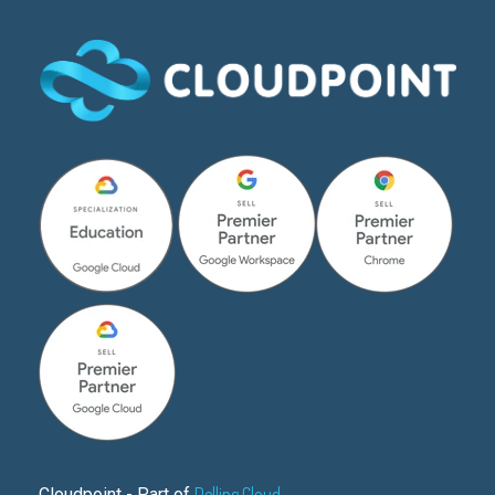
Delling Cloud
Cloudpoint - Part of