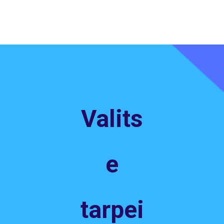
Valits
e
tarpei