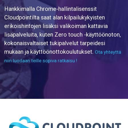
Hankkimalla Chrome-hallintalisenssit
Cloudpointilta saat alan kilpailukykyisten
erikoishintojen lisäksi valikoiman kattavia
lisäpalveluita, kuten Zero touch -käyttöönoton,
kokonaisvaltaiset tukipalvelut tarpeidesi
mukaan ja käyttöönottokoulutukset.
Ota yhteyttä
niin luodaan teille sopiva ratkaisu !