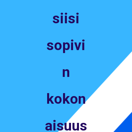
siisi
sopivi
n
kokon
aisuus