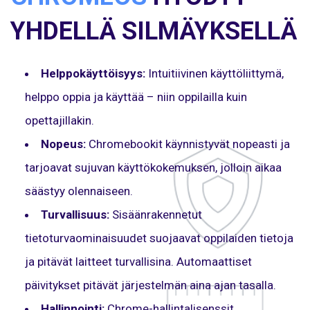
YHDELLÄ SILMÄYKSELLÄ
Helppokäyttöisyys:
Intuitiivinen käyttöliittymä,
helppo oppia ja käyttää – niin oppilailla kuin
opettajillakin.
Nopeus:
Chromebookit käynnistyvät nopeasti ja
tarjoavat sujuvan käyttökokemuksen, jolloin aikaa
säästyy olennaiseen.
Turvallisuus:
Sisäänrakennetut
tietoturvaominaisuudet suojaavat oppilaiden tietoja
ja pitävät laitteet turvallisina. Automaattiset
päivitykset pitävät järjestelmän aina ajan tasalla.
Hallinnointi:
Chrome-hallintalisenssit