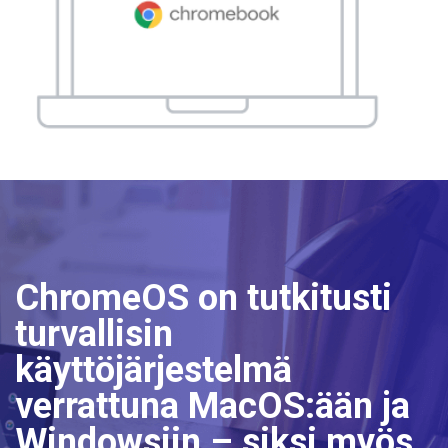
ChromeOS on tutkitusti
turvallisin
käyttöjärjestelmä
verrattuna MacOS:ään ja
Windowsiin – siksi myös