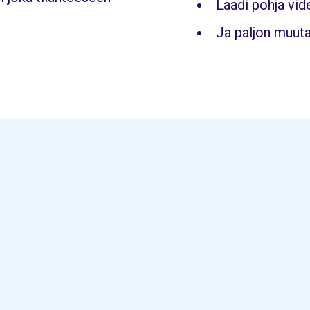
Laadi pohja vid
Ja paljon muut
N