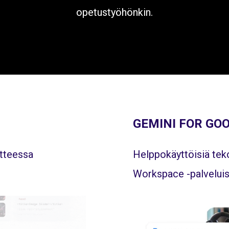
opetustyöhönkin.
GEMINI FOR GO
itteessa
Helppokäyttöisiä tek
Workspace -palvelui