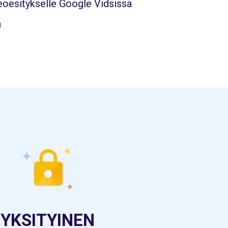
eoesitykselle Google Vidsissä
a
YKSITYINEN