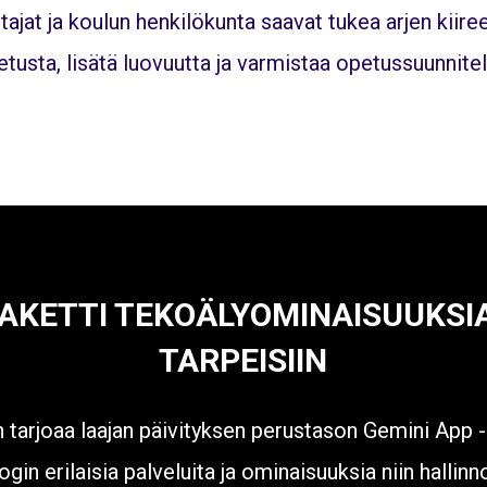
ajat ja koulun henkilökunta saavat tukea arjen kiiree
etusta, lisätä luovuutta ja varmistaa opetussuunnit
AKETTI TEKOÄLYOMINAISUUKSIA 
TARPEISIIN
tarjoaa laajan päivityksen perustason Gemini App -
ogin erilaisia palveluita ja ominaisuuksia niin hallinno