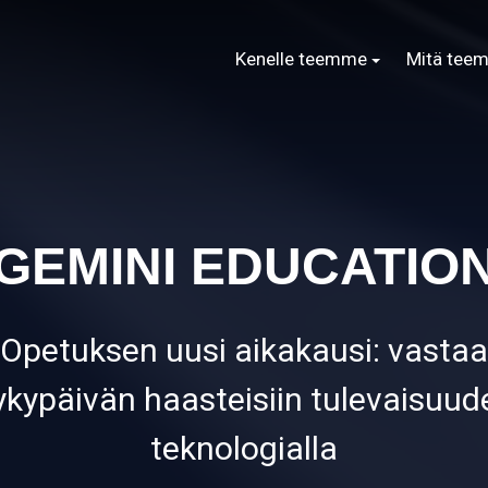
Kenelle teemme
Mitä tee
GEMINI EDUCATIO
Opetuksen uusi aikakausi: vastaa
ykypäivän haasteisiin tulevaisuud
teknologialla