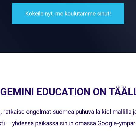
Kokeile nyt, me koulutamme sinut!
GEMINI EDUCATION ON TÄÄL
 ratkaise ongelmat suomea puhuvalla kielimallilla
esti – yhdessä paikassa sinun omassa Google-ympär