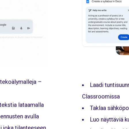
tekoälymalleja –
Laadi tuntisuun
Classroomissa
tekstia lataamalla
Taklaa sähköpo
jennusten avulla
Luo näyttäviä k
 joka tilanteeseen