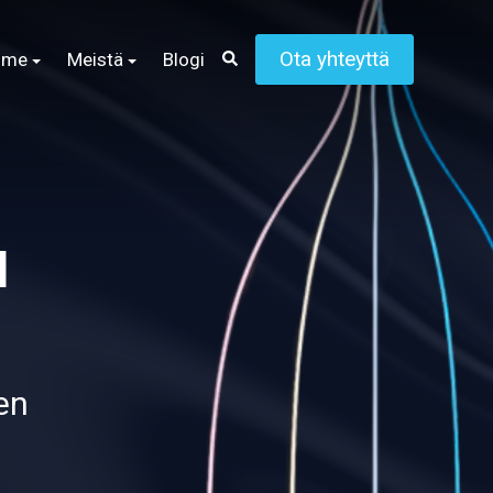
Ota yhteyttä
mme
Meistä
Blogi
N
en