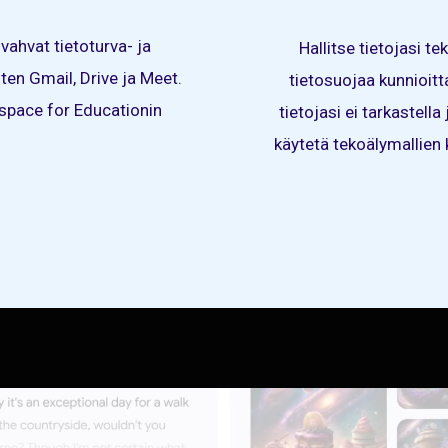
ahvat tietoturva- ja
Hallitse tietojasi te
ten Gmail, Drive ja Meet.
tietosuojaa kunnioit
space for Educationin
tietojasi ei tarkastella
käytetä tekoälymallien 