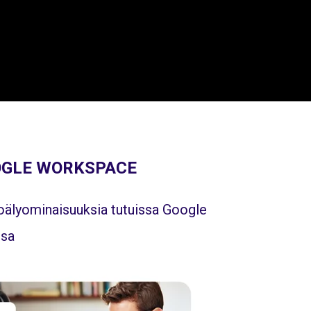
OGLE WORKSPACE
oälyominaisuuksia tutuissa Google
ssa