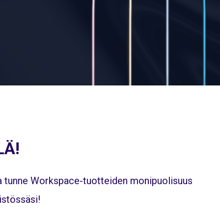
LÄ!
 ja tunne Workspace-tuotteiden monipuolisuus
istössäsi!