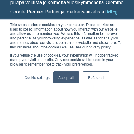
pilvipalveluista jo kolmelta vuosikymmeneltä. Olemme
Delling
Google Premier Partner ja osa kansainvälistä
Cloudia
.
This website stores cookies on your computer. These cookies are
used to collect information about how you interact with our website
and allow us to remember you. We use this information to improve
PIKALINKIT:
and personalize your browsing experience, as well as for analytics
and metrics about our visitors both on this website and elsewhere. To
Etusivu
find out more about the cookies we use, see our privacy policy.
If you refuse the use of cookies, your information will not be tracked
Kenelle teemme
during your visit to this site. Only one cookie will be used in your
browser to remember not to track your preferences.
Asiakastarinoita
Mitä teemme
Cookie settings
Accept all
Refuse all
Meistä
Blogi
Ota yhteyttä
Tietosuojaseloste
Tilaa uutiskirjeemme