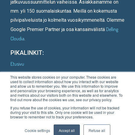
jatkuvuussuunnittelun vaiheissa. Asiakkainamme on
mm. yli 150 suomalaiskuntaa. Meillä on kokemusta
pilvipalveluista jo kolmelta vuosikymmeneltä. Olemme
Delling
Google Premier Partner ja osa kansainvälistä
Cloudia
.
PIKALINKIT:
Etusivu
Kenelle teemme
This website stores cookies on your computer. These cookies are
used to collect information about how you interact with our website
Asiakastarinoita
and allow us to remember you. We use this information to improve
and personalize your browsing experience, as well as for analytics
Mitä teemme
and metrics about our visitors both on this website and elsewhere. To
find out more about the cookies we use, see our privacy policy.
Meistä
If you refuse the use of cookies, your information will not be tracked
during your visit to this site. Only one cookie will be used in your
Blogi
browser to remember not to track your preferences.
Ota yhteyttä
Cookie settings
Accept all
Refuse all