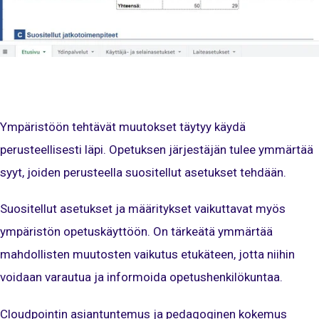
Ympäristöön tehtävät muutokset täytyy käydä
perusteellisesti läpi. Opetuksen järjestäjän tulee ymmärtää
syyt, joiden perusteella suositellut asetukset tehdään.
Suositellut asetukset ja määritykset vaikuttavat myös
ympäristön opetuskäyttöön. On tärkeätä ymmärtää
mahdollisten muutosten vaikutus etukäteen, jotta niihin
voidaan varautua ja informoida opetushenkilökuntaa.
Cloudpointin asiantuntemus ja pedagoginen kokemus