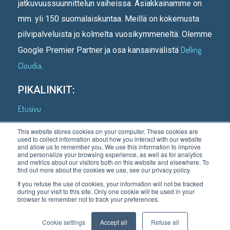
jatkuvuussuunnittelun vaiheissa. Asiakkainamme on
mm. yli 150 suomalaiskuntaa. Meillä on kokemusta
pilvipalveluista jo kolmelta vuosikymmeneltä. Olemme
Delling
Google Premier Partner ja osa kansainvälistä
Cloudia
.
PIKALINKIT:
Etusivu
Kenelle teemme
This website stores cookies on your computer. These cookies are
used to collect information about how you interact with our website
Asiakastarinoita
and allow us to remember you. We use this information to improve
and personalize your browsing experience, as well as for analytics
Mitä teemme
and metrics about our visitors both on this website and elsewhere. To
find out more about the cookies we use, see our privacy policy.
Meistä
If you refuse the use of cookies, your information will not be tracked
during your visit to this site. Only one cookie will be used in your
Blogi
browser to remember not to track your preferences.
Ota yhteyttä
Cookie settings
Accept all
Refuse all