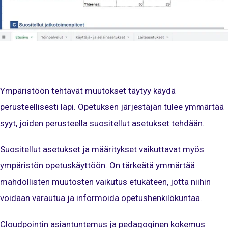
Ympäristöön tehtävät muutokset täytyy käydä
perusteellisesti läpi. Opetuksen järjestäjän tulee ymmärtää
syyt, joiden perusteella suositellut asetukset tehdään.
Suositellut asetukset ja määritykset vaikuttavat myös
ympäristön opetuskäyttöön. On tärkeätä ymmärtää
mahdollisten muutosten vaikutus etukäteen, jotta niihin
voidaan varautua ja informoida opetushenkilökuntaa.
Cloudpointin asiantuntemus ja pedagoginen kokemus